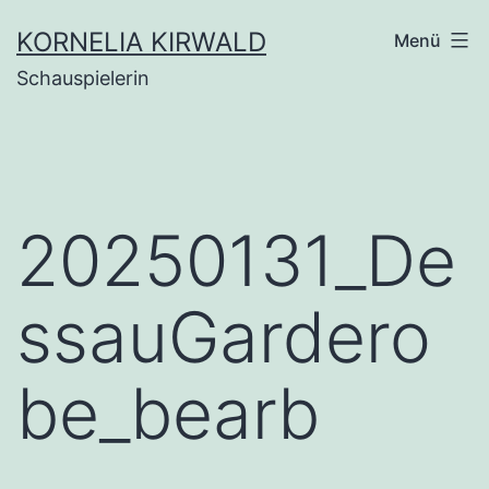
Zum
KORNELIA KIRWALD
Menü
Inhalt
Schauspielerin
springen
20250131_De
ssauGardero
be_bearb