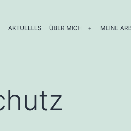
T
AKTUELLES
ÜBER MICH
MEINE ARB
Menü
öffnen
chutz