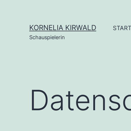
Zum
Inhalt
springen
KORNELIA KIRWALD
STAR
Schauspielerin
Datens