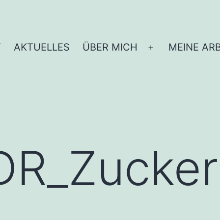
T
AKTUELLES
ÜBER MICH
MEINE ARB
Menü
öffnen
DR_Zucker