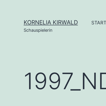
Zum
Inhalt
springen
KORNELIA KIRWALD
STAR
Schauspielerin
1997_N